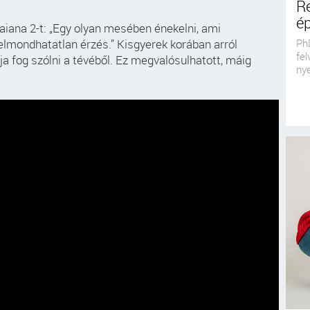
Re
é
iana 2-t: „Egy olyan mesében énekelni, ami
lmondhatatlan érzés.” Kisgyerek korában arról
Ph
fel
a fog szólni a tévéből. Ez megvalósulhatott, máig
nye