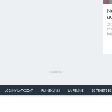
N
a
20
ke
baj
Hirdetés
JOGI NYILATKOZAT
ÍRJ NEKÜNK!
LA FEMME
50 TEHETSÉG