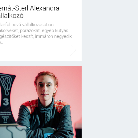
rnát-Sterl Alexandra
llalkozó
larful nevű vállalkozásában
akörveket, pórázokat, egyéb kutyás
gészítőket készít, immáron negyedik
..