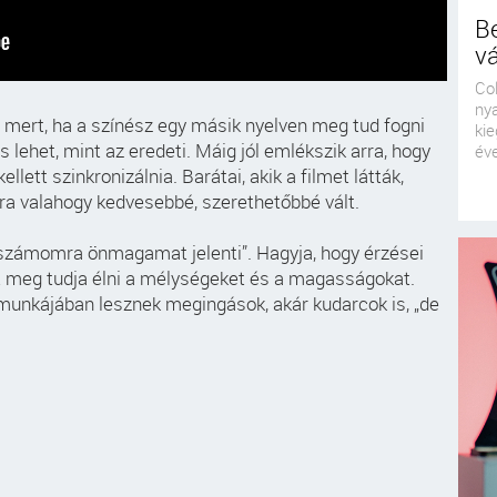
Be
vá
Col
ny
k, mert, ha a színész egy másik nyelven meg tud fogni
kie
s lehet, mint az eredeti. Máig jól emlékszik arra, hogy
éve
llett szinkronizálnia. Barátai, akik a filmet látták,
ra valahogy kedvesebbé, szerethetőbbé vált.
ne számomra önmagamat jelenti”. Hagyja, hogy érzései
nt meg tudja élni a mélységeket és a magasságokat.
 munkájában lesznek megingások, akár kudarcok is, „de