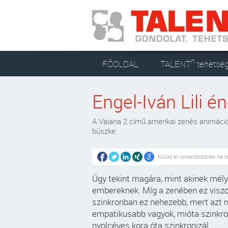
n
FŐOLDAL
TALENT
tehetsé
Engel-Iván Lili é
A Vaiana 2 című amerikai zenés animáció
büszke.
Küldd el ismerősödnek ha t
Úgy tekint magára, mint akinek mély 
embereknek. Míg a zenében ez viszon
szinkronban ez nehezebb, mert azt 
empatikusabb vagyok, mióta szinkroni
nyolcéves kora óta szinkronizál.