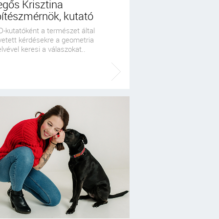
gős Krisztina
pítészmérnök, kutató
D-kutatóként a természet által
vetett kérdésekre a geometria
lvével keresi a válaszokat..