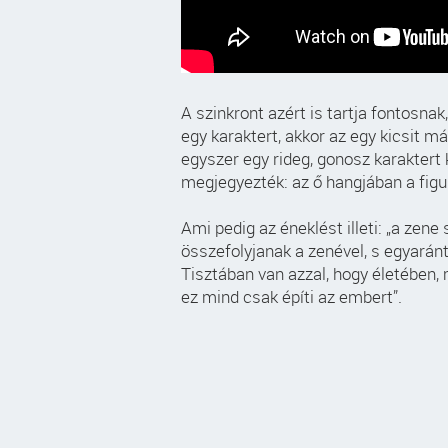
A szinkront azért is tartja fontosna
egy karaktert, akkor az egy kicsit má
egyszer egy rideg, gonosz karaktert ke
megjegyezték: az ő hangjában a figu
Ami pedig az éneklést illeti: „a ze
összefolyjanak a zenével, s egyará
Tisztában van azzal, hogy életében,
ez mind csak építi az embert”.