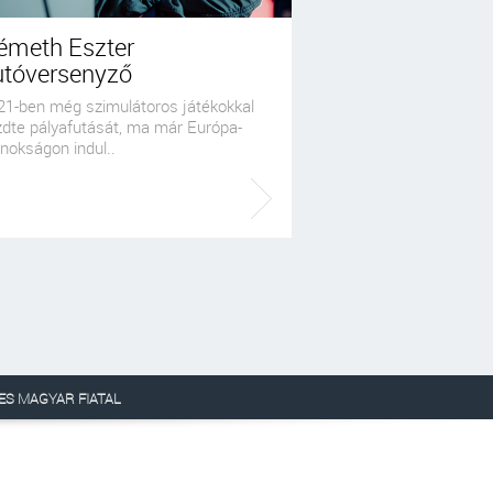
émeth Eszter
utóversenyző
21-ben még szimulátoros játékokkal
zdte pályafutását, ma már Európa-
nokságon indul..
ES MAGYAR FIATAL