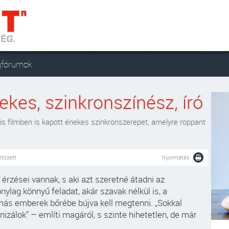
gfórumok
nekes, szinkronszínész, író
s filmben is kapott énekes szinkronszerepet, amelyre roppant
etszett
Nyomtatás
érzései vannak, s aki azt szeretné átadni az
ylag könnyű feladat, akár szavak nélkül is, a
más emberek bőrébe bújva kell megtenni. „Sokkal
zálok” – említi magáról, s szinte hihetetlen, de már