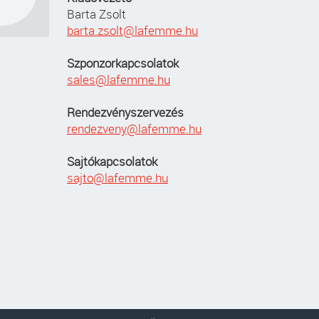
Barta Zsolt
barta.zsolt@lafemme.hu
Szponzorkapcsolatok
sales@lafemme.hu
Rendezvényszervezés
rendezveny@lafemme.hu
Sajtókapcsolatok
sajto@lafemme.hu