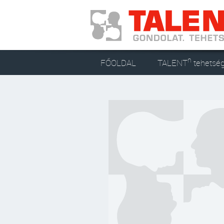
n
FŐOLDAL
TALENT
tehetsé