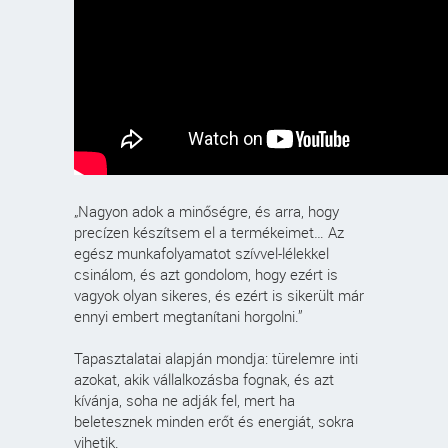
„Nagyon adok a minőségre, és arra, hogy
precízen készítsem el a termékeimet… Az
egész munkafolyamatot szívvel-lélekkel
csinálom, és azt gondolom, hogy ezért is
vagyok olyan sikeres, és ezért is sikerült már
ennyi embert megtanítani horgolni.”
Tapasztalatai alapján mondja: türelemre inti
azokat, akik vállalkozásba fognak, és azt
kívánja, soha ne adják fel, mert ha
beletesznek minden erőt és energiát, sokra
vihetik.