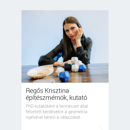
Regős Krisztina
építészmérnök, kutató
PhD-kutatóként a természet által
felvetett kérdésekre a geometria
nyelvével keresi a válaszokat..