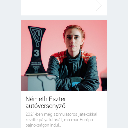
Németh Eszter
autóversenyző
2021-ben még szimulátoros játékokkal
kezdte pályafutását, ma már Európa-
bajnokságon indul..