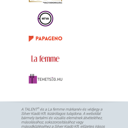
n
A TALENT
és a La femme márkanév és védjegy a
Silver Kiadó Kft. kizárólagos tulajdona. A weboldal
bármely tartalmi és vizuális elemének átvételéhez,
másolásához, sokszorosításához vagy
másodközléséhez a Silver Kiadó Kft. előzetes írásos