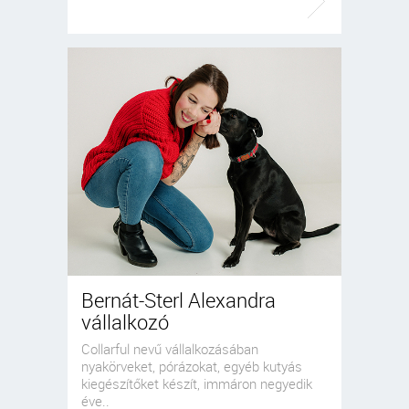
Bernát-Sterl Alexandra
vállalkozó
Collarful nevű vállalkozásában
nyakörveket, pórázokat, egyéb kutyás
kiegészítőket készít, immáron negyedik
éve..