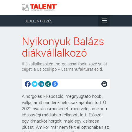
BEJELENTKEZÉS
Nyikonyuk Balázs
diákvállalkozó
Ifjú vállalkozóként horgolással foglalkozó saját
cégét, a Csipcsiripp Plüssmanufaktúrát építi.
A horgolás kikapcsoló, megnyugtató hobbi,
vallja, amit mindenkinek csak ajánlani tud. Ő
2022 nyarán ismerkedett meg vele, amikor a
közösségi médiában felkapott lett. Először
egy kimackót horgolt, majd egy kiskacsa
plüsst. Amikor már nem fért el otthonában az