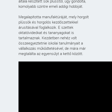
általa készített sok plüsstől, úgy gondolta,
komolyabb szintre emeli addigi hobbiját.
Megalapította manufaktúráját, mely horgolt
plüssök és horgolós kezdőszettekkel
árusításával foglalkozik. E szettek
oktatóvideókat és tananyagokat is
tartalmaznak. Kezdetben nehéz volt
összeegyeztetnie iskolai tanulmányait a
vállalkozás működtetésével, de mára már
megtalálta az egyensúlyt a kettő között.